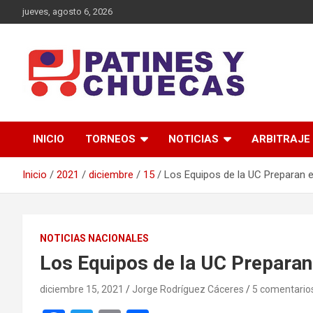
Saltar
jueves, agosto 6, 2026
al
contenido
Memoria y Actualidad del Hockey-Patín Nacional e Internaciona
Patines y Chuecas
INICIO
TORNEOS
NOTICIAS
ARBITRAJE
Inicio
2021
diciembre
15
Los Equipos de la UC Preparan e
NOTICIAS NACIONALES
Los Equipos de la UC Preparan
diciembre 15, 2021
Jorge Rodríguez Cáceres
5 comentario