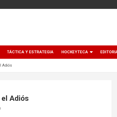
l
TÁCTICA Y ESTRATEGIA
HOCKEYTECA
EDITORI
l Adiós
 el Adiós
s