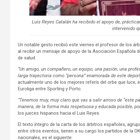
Luis Reyes Catalán ha recibido el apoyo de, práctic
intervenido q
Un notable gesto recibió este viernes el profesor de los ár
al recibir un mensaje de apoyo de la Asociación Española
de salud.
“Un amigo, un compañero, un equipo, una pasión, una profes
larga trayectoria como “persona” enamorada de este depor
actualmente uno de los mejores referís del orbe que luce, en s
Euroliga entre Sporting y Porto.
“Tenemos muy, muy claro que vas a salir airoso de “este part
manera, de la forma más respetuosa y educada posible, po
los jueces hispanos hacia el Luis Reyes.
El texto íntegro de la carta de los árbitros españoles, agr
entre otros eventos, tienen a su cargo los partidos de la 
nacionales, es el siguiente: