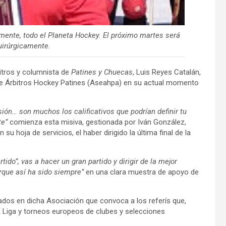
amente, todo el Planeta Hockey. El próximo martes será
uirúrgicamente.
bitros y columnista de
Patines y Chuecas
, Luis Reyes Catalán,
 de Árbitros Hockey Patines (Aseahpa) en su actual momento
ión… son muchos los calificativos que podrían definir tu
te”
comienza esta misiva, gestionada por Iván González,
u hoja de servicios, el haber dirigido la última final de la
ido”, vas a hacer un gran partido y dirigir de la mejor
rque así ha sido siempre”
en una clara muestra de apoyo de
upados en dicha Asociación que convoca a los referís que,
OK Liga y torneos europeos de clubes y selecciones