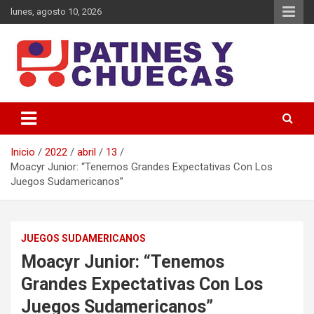
Saltar
lunes, agosto 10, 2026
al
contenido
Memoria y Actualidad del Hockey-Patín Nacional e Internacional
Patines y Chuecas
Inicio
2022
abril
13
Moacyr Junior: “Tenemos Grandes Expectativas Con Los
Juegos Sudamericanos”
JUEGOS SUDAMERICANOS
Moacyr Junior: “Tenemos
Grandes Expectativas Con Los
Juegos Sudamericanos”