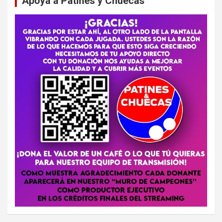
Apoya a Patines y Chuecas