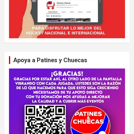
Apoya a Patines y Chuecas