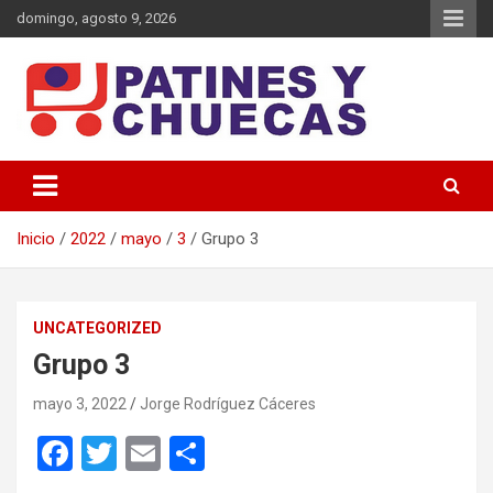
Saltar
domingo, agosto 9, 2026
al
contenido
Memoria y Actualidad del Hockey-Patín Nacional e Internacional
Patines y Chuecas
Inicio
2022
mayo
3
Grupo 3
UNCATEGORIZED
Grupo 3
mayo 3, 2022
Jorge Rodríguez Cáceres
F
T
E
C
a
wi
m
o