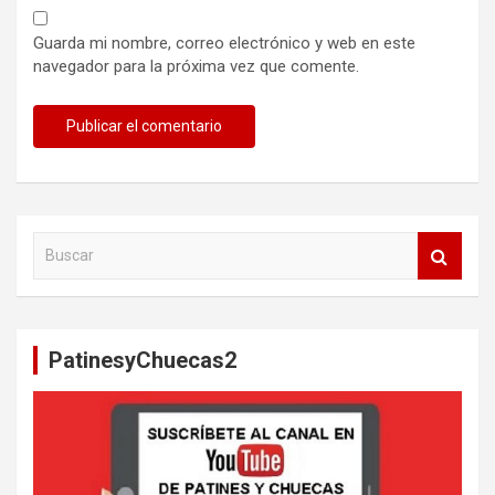
Guarda mi nombre, correo electrónico y web en este
navegador para la próxima vez que comente.
B
u
s
c
a
PatinesyChuecas2
r