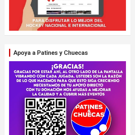
Apoya a Patines y Chuecas