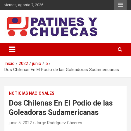
Saltar
viernes, agosto 7, 2026
al
contenido
Memoria y Actualidad del Hockey-Patín Nacional e Internacional
Patines y Chuecas
Inicio
2022
junio
5
Dos Chilenas En El Podio de las Goleadoras Sudamericanas
NOTICIAS NACIONALES
Dos Chilenas En El Podio de las
Goleadoras Sudamericanas
junio 5, 2022
Jorge Rodríguez Cáceres