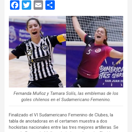
F
T
E
C
a
wi
m
o
ce
tt
ail
m
b
er
p
o
ar
o
tir
k
Fernanda Muñoz y Tamara Solís, las emblemas de los
goles chilenos en el Sudamericano Femenino.
Finalizado el VI Sudamericano Femenino de Clubes, la
tabla de anotadoras en el certamen muestra a dos
hockistas nacionales entre las tres mejores artilleras. Se