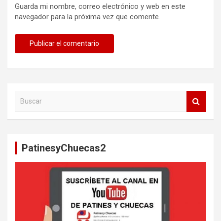
Guarda mi nombre, correo electrónico y web en este
navegador para la próxima vez que comente.
B
u
s
c
a
PatinesyChuecas2
r