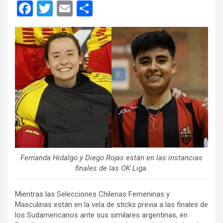
F
T
E
C
a
wi
m
o
ce
tt
ail
m
b
er
p
o
ar
o
tir
k
Fernanda Hidalgo y Diego Rojas están en las instancias
finales de las OK Liga.
Mientras las Selecciones Chilenas Femeninas y
Masculinas están en la vela de sticks previa a las finales de
los Sudamericanos ante sus similares argentinas, en