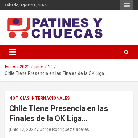
Saltar
sábado, agosto 8, 2026
al
contenido
Memoria y Actualidad del Hockey-Patín Nacional e Internacional
Patines y Chuecas
Inicio
2022
junio
12
Chile Tiene Presencia en las Finales de la OK Liga…
NOTICIAS INTERNACIONALES
Chile Tiene Presencia en las
Finales de la OK Liga…
junio 12, 2022
Jorge Rodríguez Cáceres