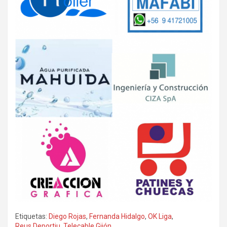
Etiquetas:
Diego Rojas
,
Fernanda Hidalgo
,
OK Liga
,
Reus Deportiu
,
Telecable Gijón