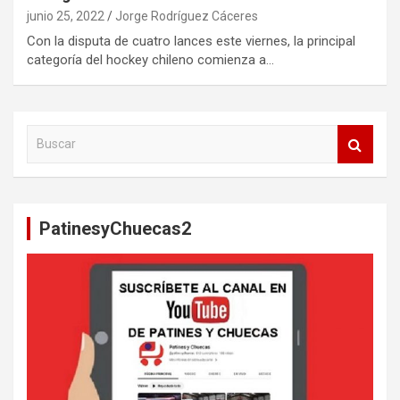
junio 25, 2022
Jorge Rodríguez Cáceres
Con la disputa de cuatro lances este viernes, la principal
categoría del hockey chileno comienza a…
B
u
s
c
a
PatinesyChuecas2
r