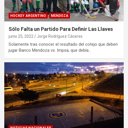
HOCKEY ARGENTINO
MENDOZA
Sólo Falta un Partido Para Definir Las Llaves
junio 25, 2022
Jorge Rodríguez Cáceres
Solamente tras conocer el resultado del cotejo que deben
jugar Banco Mendoza vs. Impsa, que debía…