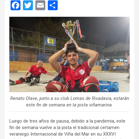
F
T
E
C
a
wi
m
o
ce
tt
ail
m
b
er
p
o
ar
o
tir
k
Renato Olave, junto a su club Lomas de Rivadavia, estarán
este fin de semana en la pista viñamarina.
Luego de tres años de pausa, debido a la pandemia, este
fin de semana vuelve a la pista el tradicional certamen
veraniego Internacional de Viña del Mar en su XXXVI