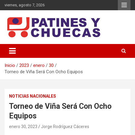
Saltar
viernes, agosto 7, 2026
al
contenido
Memoria y Actualidad del Hockey-Patín Nacional e Internacional
Patines y Chuecas
Inicio
2023
enero
30
Torneo de Viña Será Con Ocho Equipos
NOTICIAS NACIONALES
Torneo de Viña Será Con Ocho
Equipos
enero 30, 2023
Jorge Rodríguez Cáceres