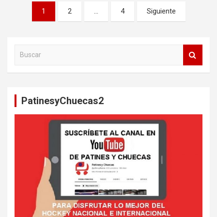
Paginación
1
2
…
4
Siguiente
de
entradas
B
u
s
c
a
PatinesyChuecas2
r