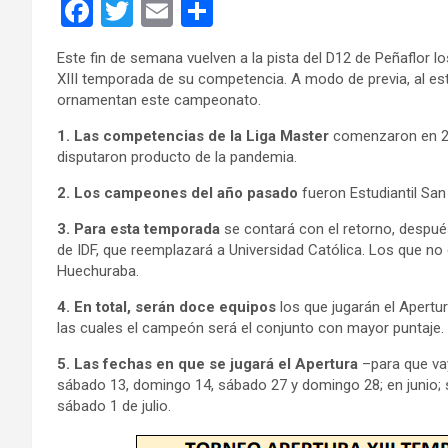
F
T
E
C
a
wi
m
o
Este fin de semana vuelven a la pista del D12 de Peñaflor lo
ce
tt
ail
m
XIII temporada de su competencia. A modo de previa, al es
b
er
p
ornamentan este campeonato.
o
ar
1. Las competencias de la Liga Master
comenzaron en 200
disputaron producto de la pandemia.
o
tir
2. Los campeones del año pasado
k
fueron Estudiantil San 
3. Para esta temporada
se contará con el retorno, despué
de IDF, que reemplazará a Universidad Católica. Los que no 
Huechuraba.
4. En total, serán doce equipos
los que jugarán el Apertu
las cuales el campeón será el conjunto con mayor puntaje.
5. Las fechas en que se jugará el Apertura
–para que va
sábado 13, domingo 14, sábado 27 y domingo 28; en junio; 
sábado 1 de julio.