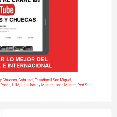
 y Chuecas
,
Cobresal
,
Estudiantil San Miguel
,
 Prado
,
LHM
,
Liga Hockey Master
,
Llano Master
,
Red Star
,