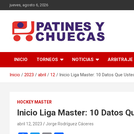
Saltar
jueves, agosto 6, 2026
al
contenido
Memoria y Actualidad del Hockey-Patín Nacional e Internaciona
Patines y Chuecas
INICIO
TORNEOS
NOTICIAS
ARBITRAJE
Inicio
2023
abril
12
Inicio Liga Master: 10 Datos Que Ust
HOCKEY MASTER
Inicio Liga Master: 10 Datos 
abril 12, 2023
Jorge Rodríguez Cáceres