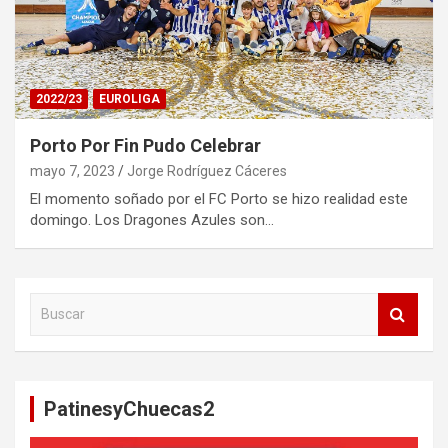
2022/23
EUROLIGA
Porto Por Fin Pudo Celebrar
mayo 7, 2023
Jorge Rodríguez Cáceres
El momento soñado por el FC Porto se hizo realidad este
domingo. Los Dragones Azules son…
B
u
s
c
a
PatinesyChuecas2
r