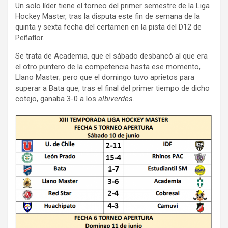
Un solo líder tiene el torneo del primer semestre de la Liga
ce
tt
ail
m
Hockey Master, tras la disputa este fin de semana de la
b
er
p
quinta y sexta fecha del certamen en la pista del D12 de
Peñaflor.
o
ar
Se trata de Academia, que el sábado desbancó al que era
o
tir
el otro puntero de la competencia hasta ese momento,
k
Llano Master; pero que el domingo tuvo aprietos para
superar a Bata que, tras el final del primer tiempo de dicho
cotejo, ganaba 3-0 a los
albiverdes
.