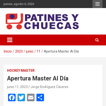
Saltar
jueves, agosto 6, 2026
al
contenido
Memoria y Actualidad del Hockey-Patín Nacional e Internacional
Patines y Chuecas
Inicio
2023
junio
11
Apertura Master Al Día
HOCKEY MASTER
Apertura Master Al Día
junio 11, 2023
Jorge Rodríguez Cáceres
F
T
E
C
a
wi
m
o