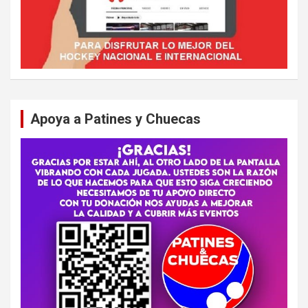
Apoya a Patines y Chuecas