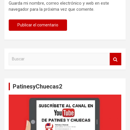
Guarda mi nombre, correo electrónico y web en este
navegador para la próxima vez que comente.
B
u
s
c
a
PatinesyChuecas2
r