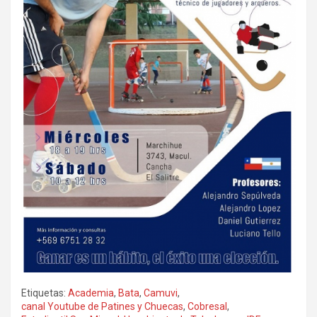
Etiquetas:
Academia
,
Bata
,
Camuvi
,
canal Youtube de Patines y Chuecas
,
Cobresal
,