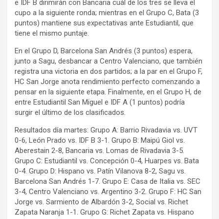
e IDF B dirimirán con Bancaria cuál de los tres se lleva el
cupo a la siguiente ronda; mientras en el Grupo C, Bata (3
puntos) mantiene sus expectativas ante Estudiantil, que
tiene el mismo puntaje.
En el Grupo D, Barcelona San Andrés (3 puntos) espera,
junto a Sagu, desbancar a Centro Valenciano, que también
registra una victoria en dos partidos; a la par en el Grupo F,
HC San Jorge anota rendimiento perfecto comenzando a
pensar en la siguiente etapa. Finalmente, en el Grupo H, de
entre Estudiantil San Miguel e IDF A (1 puntos) podría
surgir el último de los clasificados.
Resultados día martes: Grupo A: Barrio Rivadavia vs. UVT
0-6, León Prado vs. IDF B 3-1. Grupo B: Maipú Giol vs.
Aberestain 2-8, Bancaria vs. Lomas de Rivadavia 3-5.
Grupo C: Estudiantil vs. Concepción 0-4, Huarpes vs. Bata
0-4. Grupo D: Hispano vs. Patín Vilanova 8-2, Sagu vs.
Barcelona San Andrés 1-7. Grupo E: Casa de Italia vs. SEC
3-4, Centro Valenciano vs. Argentino 3-2. Grupo F: HC San
Jorge vs. Sarmiento de Albardón 3-2, Social vs. Richet
Zapata Naranja 1-1. Grupo G: Richet Zapata vs. Hispano