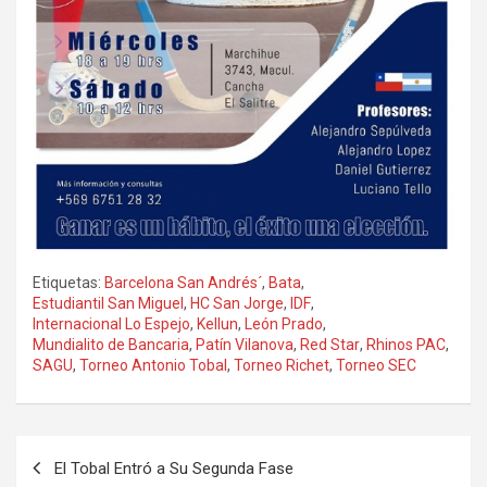
Etiquetas:
Barcelona San Andrés´
,
Bata
,
Estudiantil San Miguel
,
HC San Jorge
,
IDF
,
Internacional Lo Espejo
,
Kellun
,
León Prado
,
Mundialito de Bancaria
,
Patín Vilanova
,
Red Star
,
Rhinos PAC
,
SAGU
,
Torneo Antonio Tobal
,
Torneo Richet
,
Torneo SEC
Navegación
El Tobal Entró a Su Segunda Fase
de