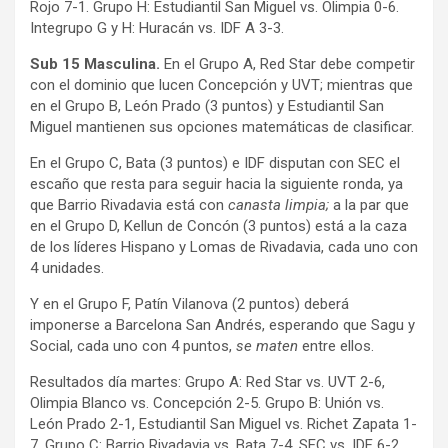
Rojo 7-1. Grupo H: Estudiantil San Miguel vs. Olimpia 0-6.
Integrupo G y H: Huracán vs. IDF A 3-3.
Sub 15 Masculina.
En el Grupo A, Red Star debe competir
con el dominio que lucen Concepción y UVT; mientras que
en el Grupo B, León Prado (3 puntos) y Estudiantil San
Miguel mantienen sus opciones matemáticas de clasificar.
En el Grupo C, Bata (3 puntos) e IDF disputan con SEC el
escaño que resta para seguir hacia la siguiente ronda, ya
que Barrio Rivadavia está con
canasta limpia;
a la par que
en el Grupo D, Kellun de Concón (3 puntos) está a la caza
de los líderes Hispano y Lomas de Rivadavia, cada uno con
4 unidades.
Y en el Grupo F, Patín Vilanova (2 puntos) deberá
imponerse a Barcelona San Andrés, esperando que Sagu y
Social, cada uno con 4 puntos,
se maten
entre ellos.
Resultados día martes: Grupo A: Red Star vs. UVT 2-6,
Olimpia Blanco vs. Concepción 2-5. Grupo B: Unión vs.
León Prado 2-1, Estudiantil San Miguel vs. Richet Zapata 1-
7. Grupo C: Barrio Rivadavia vs. Bata 7-4, SEC vs. IDF 6-2.