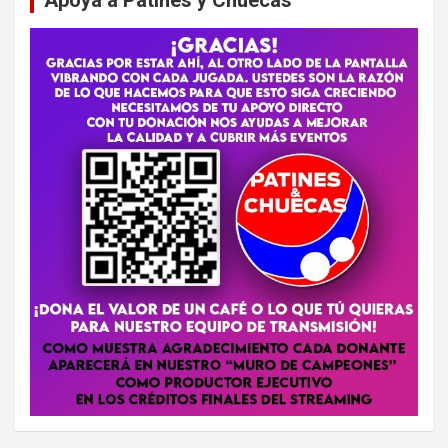
Apoya a Patines y Chuecas