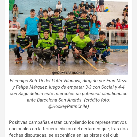
ce
tt
ail
m
b
er
p
o
ar
o
tir
k
El equipo Sub 15 del Patín Vilanova, dirigido por Fran Meza
y Felipe Márquez, luego de empatar 3-3 con Social y 4-4
con Sagu definía este miércoles su potencial clasificación
ante Barcelona San Andrés. (crédito foto:
@HockeyPatínChile)
Positivas campañas están cumpliendo los representativos
nacionales en la tercera edición del certamen que, tras dos
fechas disputadas, se escenifica en las pistas del club