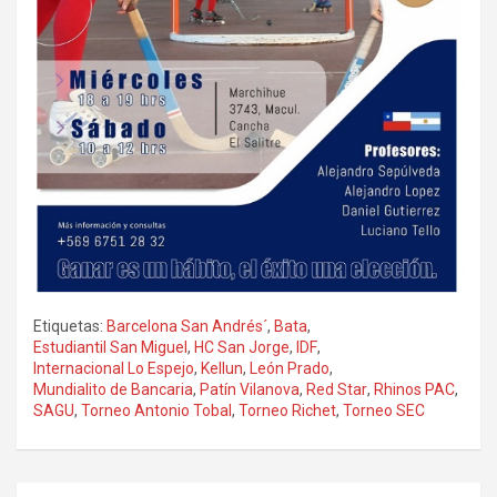
Etiquetas:
Barcelona San Andrés´
,
Bata
,
Estudiantil San Miguel
,
HC San Jorge
,
IDF
,
Internacional Lo Espejo
,
Kellun
,
León Prado
,
Mundialito de Bancaria
,
Patín Vilanova
,
Red Star
,
Rhinos PAC
,
SAGU
,
Torneo Antonio Tobal
,
Torneo Richet
,
Torneo SEC