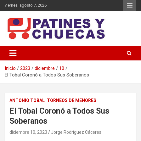
Saltar
viernes, agosto 7, 2026
al
contenido
Memoria y Actualidad del Hockey-Patín Nacional e Internacional
Patines y Chuecas
Inicio
2023
diciembre
10
El Tobal Coronó a Todos Sus Soberanos
ANTONIO TOBAL
TORNEOS DE MENORES
El Tobal Coronó a Todos Sus
Soberanos
diciembre 10, 2023
Jorge Rodríguez Cáceres