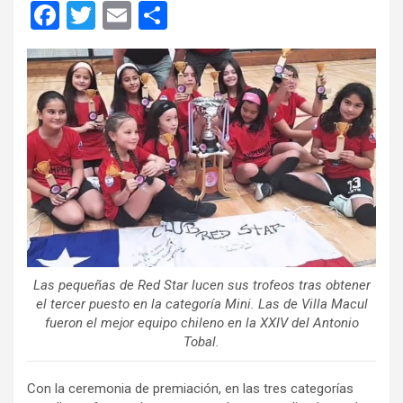
F
T
E
C
a
wi
m
o
ce
tt
ail
m
b
er
p
o
ar
o
tir
k
Las pequeñas de Red Star lucen sus trofeos tras obtener
el tercer puesto en la categoría Mini. Las de Villa Macul
fueron el mejor equipo chileno en la XXIV del Antonio
Tobal.
Con la ceremonia de premiación, en las tres categorías