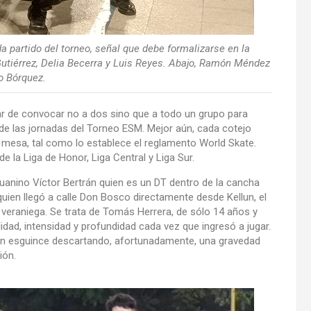
a partido del torneo, señal que debe formalizarse en la
 Gutiérrez, Delia Becerra y Luis Reyes. Abajo, Ramón Méndez
o Bórquez.
ar de convocar no a dos sino que a todo un grupo para
a de las jornadas del Torneo ESM. Mejor aún, cada cotejo
n mesa, tal como lo establece el reglamento World Skate.
la Liga de Honor, Liga Central y Liga Sur.
uanino Víctor Bertrán quien es un DT dentro de la cancha
uien llegó a calle Don Bosco directamente desde Kellun, el
 veraniega. Se trata de Tomás Herrera, de sólo 14 años y
dad, intensidad y profundidad cada vez que ingresó a jugar.
fue un esguince descartando, afortunadamente, una gravedad
ión.