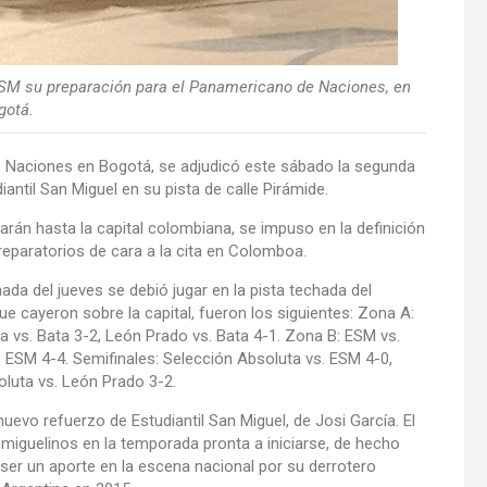
 ESM su preparación para el Panamericano de Naciones, en
gotá.
de Naciones en Bogotá, se adjudicó este sábado la segunda
antil San Miguel en su pista de calle Pirámide.
ajarán hasta la capital colombiana, se impuso en la definición
reparatorios de cara a la cita en Colomboa.
da del jueves se debió jugar en la pista techada del
ue cayeron sobre la capital, fueron los siguientes: Zona A:
a vs. Bata 3-2, León Prado vs. Bata 4-1. Zona B: ESM vs.
. ESM 4-4. Semifinales: Selección Absoluta vs. ESM 4-0,
oluta vs. León Prado 3-2.
uevo refuerzo de Estudiantil San Miguel, de Josi García. El
nmiguelinos en la temporada pronta a iniciarse, de hecho
 a ser un aporte en la escena nacional por su derrotero