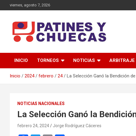
viernes, agosto 7, 2026
Memoria y Actualidad del Hockey-Patín Nacional e Internaciona
Patines y Chuecas
INICIO
TORNEOS
NOTICIAS
ARBITRAJE
Inicio
2024
febrero
24
La Selección Ganó la Bendición de
NOTICIAS NACIONALES
La Selección Ganó la Bendició
febrero 24, 2024
Jorge Rodríguez Cáceres