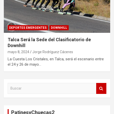
DEPORTES EMERGENTES
DOWNHILL
Talca Será la Sede del Clasificatorio de
Downhill
mayo 8, 2024
Jorge Rodríguez Cáceres
La Cuesta Los Cristales, en Talca, será el escenario entre
el 24 y 26 de mayo…
B
u
s
c
a
PatinesyChuecas2
r