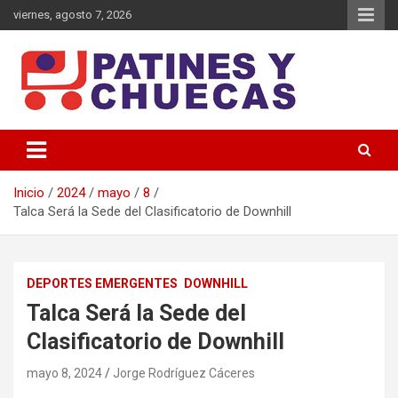
Saltar
viernes, agosto 7, 2026
al
contenido
Memoria y Actualidad del Hockey-Patín Nacional e Internacional
Patines y Chuecas
Inicio
2024
mayo
8
Talca Será la Sede del Clasificatorio de Downhill
DEPORTES EMERGENTES
DOWNHILL
Talca Será la Sede del
Clasificatorio de Downhill
mayo 8, 2024
Jorge Rodríguez Cáceres