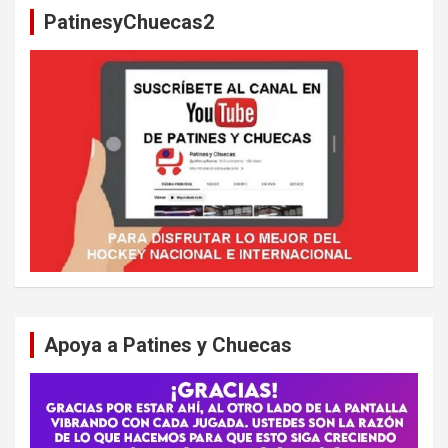
PatinesyChuecas2
r
Apoya a Patines y Chuecas