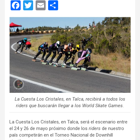
F
T
E
C
a
wi
m
o
ce
tt
ail
m
b
er
p
o
ar
o
tir
k
La Cuesta Los Cristales, en Talca, recibirá a todos los
riders que buscarán llegar a los World Skate Games.
La Cuesta Los Cristales, en Talca, será el escenario entre
el 24 y 26 de mayo próximo donde los
riders
de nuestro
país competirán en el Torneo Nacional de Downhill