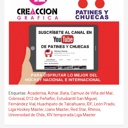
Etiquetas:
Academia
,
Achar
,
Bata
,
Camuvi de Viña del Mar
,
Cobresal
,
D12 de Peñaflor
,
Estudiantil San Miguel
,
Fernández Vial
,
Huachipato de Talcahuano
,
IDF
,
León Prado
,
Liga Hockey Master
,
Llano Master
,
Red Star
,
Rhinos
,
Universidad de Chile
,
XIV temporada Liga Master