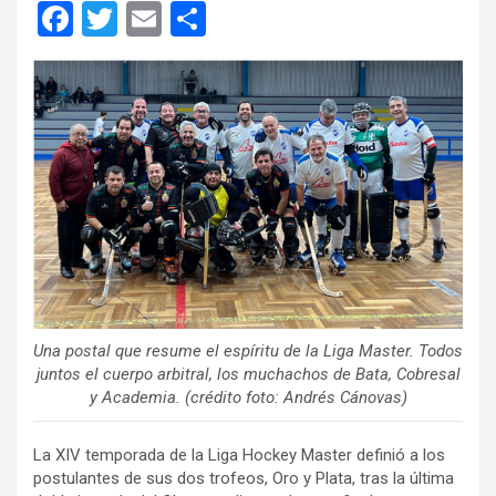
F
T
E
C
a
wi
m
o
ce
tt
ail
m
b
er
p
o
ar
o
tir
k
Una postal que resume el espíritu de la Liga Master. Todos
juntos el cuerpo arbitral, los muchachos de Bata, Cobresal
y Academia. (crédito foto: Andrés Cánovas)
La XIV temporada de la Liga Hockey Master definió a los
postulantes de sus dos trofeos, Oro y Plata, tras la última