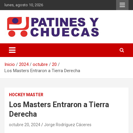
Saltar
lunes, agosto 10, 2026
al
contenido
Memoria y Actualidad del Hockey-Patín Nacional e Internacional
Patines y Chuecas
Inicio
2024
octubre
20
Los Masters Entraron a Tierra Derecha
HOCKEY MASTER
Los Masters Entraron a Tierra
Derecha
octubre 20, 2024
Jorge Rodríguez Cáceres