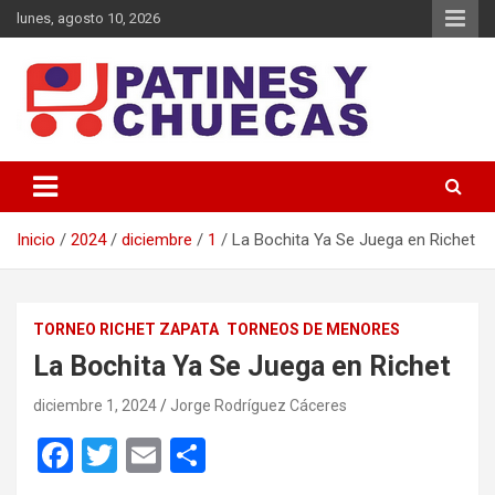
Saltar
lunes, agosto 10, 2026
al
contenido
Memoria y Actualidad del Hockey-Patín Nacional e Internacional
Patines y Chuecas
Inicio
2024
diciembre
1
La Bochita Ya Se Juega en Richet
TORNEO RICHET ZAPATA
TORNEOS DE MENORES
La Bochita Ya Se Juega en Richet
diciembre 1, 2024
Jorge Rodríguez Cáceres
F
T
E
C
a
wi
m
o