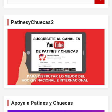
u
s
c
a
PatinesyChuecas2
r
Apoya a Patines y Chuecas