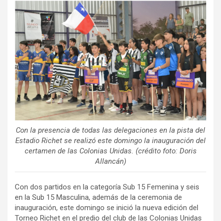
ce
tt
ail
m
b
er
p
o
ar
o
tir
k
Con la presencia de todas las delegaciones en la pista del
Estadio Richet se realizó este domingo la inauguración del
certamen de las Colonias Unidas. (crédito foto: Doris
Allancán)
Con dos partidos en la categoría Sub 15 Femenina y seis
en la Sub 15 Masculina, además de la ceremonia de
inauguración, este domingo se inició la nueva edición del
Torneo Richet en el predio del club de las Colonias Unidas