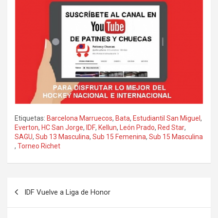
Etiquetas:
Barcelona Marruecos
,
Bata
,
Estudiantil San Miguel
,
Everton
,
HC San Jorge
,
IDF
,
Kellun
,
León Prado
,
Red Star
,
SAGU
,
Sub 13 Masculina
,
Sub 15 Femenina
,
Sub 15 Masculina
,
Torneo Richet
Navegación
IDF Vuelve a Liga de Honor
de
entradas