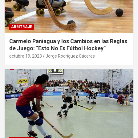
ARBITRAJE
Carmelo Paniagua y los Cambios en las Reglas
de Juego: “Esto No Es Fútbol Hockey”
octubre 19, 2023
Jorge Rodríguez Cáceres