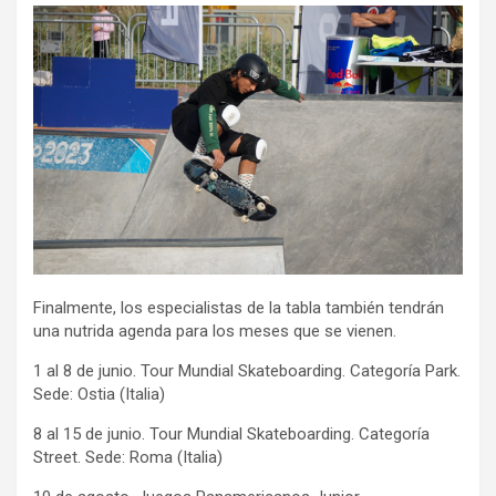
ce
tt
ail
m
b
er
p
o
ar
o
tir
k
Finalmente, los especialistas de la tabla también tendrán
una nutrida agenda para los meses que se vienen.
1 al 8 de junio. Tour Mundial Skateboarding. Categoría Park.
Sede: Ostia (Italia)
8 al 15 de junio. Tour Mundial Skateboarding. Categoría
Street. Sede: Roma (Italia)