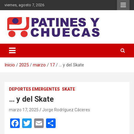
Saltar
viernes, agosto 7, 2026
al
contenido
Memoria y Actualidad del Hockey-Patín Nacional e Internacional
Patines y Chuecas
Inicio
2025
marzo
17
… y del Skate
DEPORTES EMERGENTES
SKATE
… y del Skate
marzo 17, 2025
Jorge Rodríguez Cáceres
F
T
E
C
a
wi
m
o