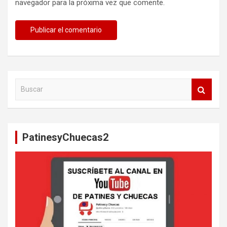
navegador para la próxima vez que comente.
B
u
s
c
a
PatinesyChuecas2
r