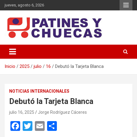
Saltar
jueves, agosto 6, 2026
al
contenido
Memoria y Actualidad del Hockey-Patín Nacional e Internacional
Patines y Chuecas
Inicio
2025
julio
16
Debutó la Tarjeta Blanca
NOTICIAS INTERNACIONALES
Debutó la Tarjeta Blanca
julio 16, 2025
Jorge Rodríguez Cáceres
F
T
E
C
a
wi
m
o