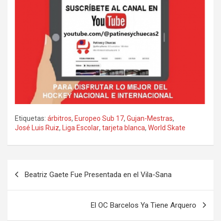
Etiquetas:
árbitros
,
Europeo Sub 17
,
Gujan-Mestras
,
José Luis Ruiz
,
Liga Escolar
,
tarjeta blanca
,
World Skate
Navegación
Beatriz Gaete Fue Presentada en el Vila-Sana
de
entradas
El OC Barcelos Ya Tiene Arquero