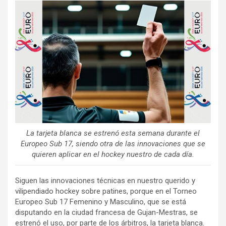
ce
tt
ail
m
b
er
p
o
ar
o
tir
k
La tarjeta blanca se estrenó esta semana durante el
Europeo Sub 17, siendo otra de las innovaciones que se
quieren aplicar en el hockey nuestro de cada día.
Siguen las innovaciones técnicas en nuestro querido y
vilipendiado hockey sobre patines, porque en el Torneo
Europeo Sub 17 Femenino y Masculino, que se está
disputando en la ciudad francesa de Gujan-Mestras, se
estrenó el uso, por parte de los árbitros, la tarjeta blanca.