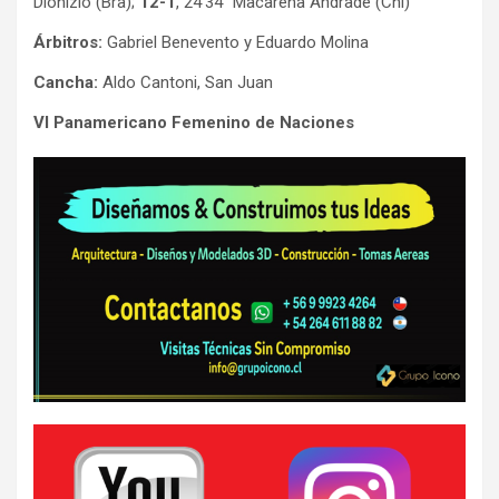
Dionizio (Bra);
12-1
, 24’34” Macarena Andrade (Chi)
Árbitros:
Gabriel Benevento y Eduardo Molina
Cancha:
Aldo Cantoni, San Juan
VI Panamericano Femenino de Naciones