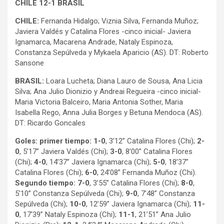
CHILE 12-1 BRASIL
CHILE:
Fernanda Hidalgo; Viznia Silva, Fernanda Muñoz;
Javiera Valdés y Catalina Flores -cinco inicial- Javiera
Ignamarca, Macarena Andrade, Nataly Espinoza,
Constanza Sepúlveda y Mykaela Aparicio (AS). DT: Roberto
Sansone
BRASIL:
Loara Lucheta; Diana Lauro de Sousa, Ana Licia
Silva; Ana Julio Dionizio y Andreai Regueira -cinco inicial-
Maria Victoria Balceiro, Maria Antonia Sother, Maria
Isabella Rego, Anna Julia Borges y Betuna Mendoca (AS).
DT: Ricardo Goncales
Goles: primer tiempo: 1-0
, 3’12” Catalina Flores (Chi);
2-
0
, 5’17” Javiera Valdés (Chi);
3-0
, 8’00” Catalina Flores
(Chi);
4-0
, 14’37” Javiera Ignamarca (Chi);
5-0
, 18’37”
Catalina Flores (Chi);
6-0
, 24’08” Fernanda Muñoz (Chi).
Segundo tiempo: 7-0
, 3’55” Catalina Flores (Chi);
8-0
,
5’10” Constanza Sepúlveda (Chi);
9-0
, 7’48” Constanza
Sepúlveda (Chi);
10-0
, 12’59” Javiera Ignamarca (Chi);
11-
0
, 17’39” Nataly Espinoza (Chi);
11-1
, 21’51” Ana Julio