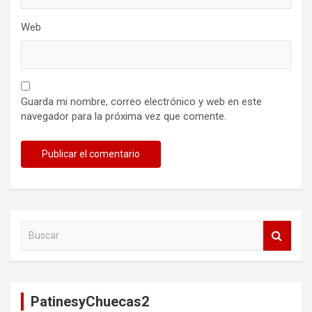
Web
Guarda mi nombre, correo electrónico y web en este
navegador para la próxima vez que comente.
B
u
s
c
a
PatinesyChuecas2
r