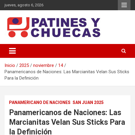
Saltar
jueves, agosto 6, 2026
al
contenido
Memoria y Actualidad del Hockey-Patín Nacional e Internacional
Patines y Chuecas
Inicio
2025
noviembre
14
Panamericanos de Naciones: Las Marcianitas Velan Sus Sticks
Para la Definición
PANAMERICANO DE NACIONES
SAN JUAN 2025
Panamericanos de Naciones: Las
Marcianitas Velan Sus Sticks Para
la Definición