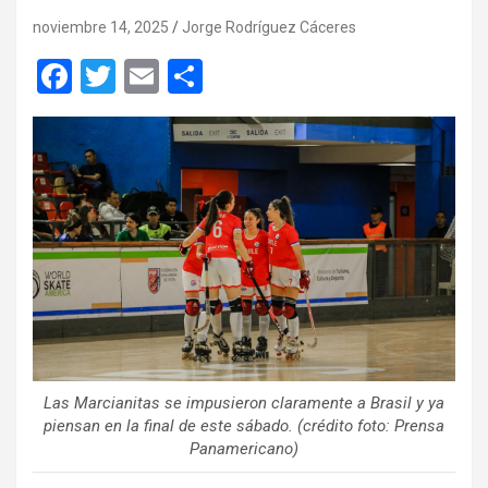
noviembre 14, 2025
Jorge Rodríguez Cáceres
F
T
E
C
a
wi
m
o
ce
tt
ail
m
b
er
p
o
ar
o
tir
k
Las Marcianitas se impusieron claramente a Brasil y ya
piensan en la final de este sábado. (crédito foto: Prensa
Panamericano)