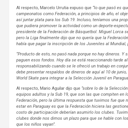
Al respecto, Marcelo Urrutia expuso que
“lo que pasó es qu
campeonatos como Federación, a principios de año, el objet
así juntar plata para los Sub 19. Incluso, teníamos una pro
que pudiera promover la actividad como un deporte-espectác
presidente de la Federación de Básquetbol. Miguel Lorca se
pero la Liga finalmente dijo que no quería que la Federaci
había que pagar la inscripción de los Juveniles al Mundial,
“Producto de esto, no pasó nada porque no hay dineros. Y si
paguen esos fondos. Hoy día se está reaccionando tarde al 
responsabilizando cuando se le ofreció un trabajo en conju
debe presentar respaldos de dineros de aquí al 10 de junio,
World Skate para integrar a la Selección Juvenil en Paraguay
Al respecto, Mario Aguilar dijo que
“sobre lo de la Selecció
equipos adultos y la Sub 19, que son las que compiten en 
Federación, pero la última respuesta que tuvimos fue que n
estar en Paraguay es que la Federación hiciera las gestion
costo de participación deberían asumirlo los clubes. Tuvim
clubes donde nos dimos un plazo para que se hable con lo
que los niños vayan”.