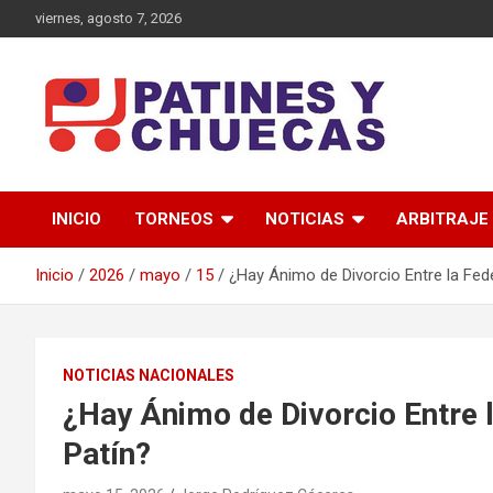
Saltar
viernes, agosto 7, 2026
al
contenido
Memoria y Actualidad del Hockey-Patín Nacional e Internaciona
Patines y Chuecas
INICIO
TORNEOS
NOTICIAS
ARBITRAJE
Inicio
2026
mayo
15
¿Hay Ánimo de Divorcio Entre la Fed
NOTICIAS NACIONALES
¿Hay Ánimo de Divorcio Entre 
Patín?