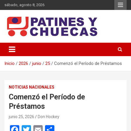
Saltar
sábado, agosto 8, 2026
al
contenido
Memoria y Actualidad del Hockey-Patín Nacional e Internacional
Patines y Chuecas
Inicio
2026
junio
25
Comenzó el Período de Préstamos
NOTICIAS NACIONALES
Comenzó el Período de
Préstamos
junio 25, 2026
Don Hockey
F
T
E
C