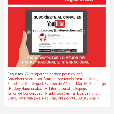
Etiquetas:
77° temporada hockey-patín chileno
,
Barcelona Marruecos
,
Bata
,
competencia metropolitana
,
Estudiantil San Miguel
,
Everton de Viña del Mar
,
HC San Jorge
,
Hockey Huechuraba
,
IDF
,
Internacional Lo Espejo
,
Kellun de Concón
,
León Prado
,
Liga Central
,
Liga de Honor
,
Llano
,
Patín Vilanova
,
Red Star
,
Rhinos PAC
,
SAGU
,
Usach