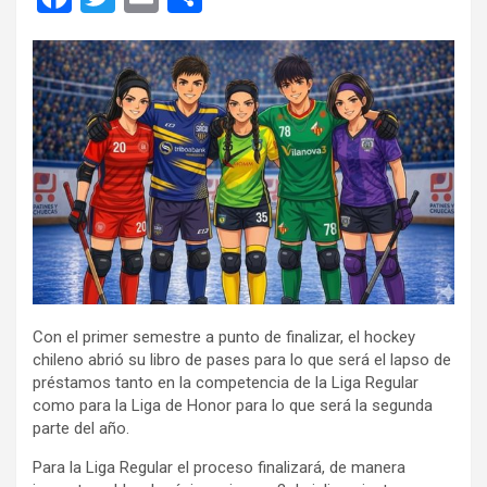
a
wi
m
o
ce
tt
ail
m
b
er
p
o
ar
o
tir
k
Con el primer semestre a punto de finalizar, el hockey
chileno abrió su libro de pases para lo que será el lapso de
préstamos tanto en la competencia de la Liga Regular
como para la Liga de Honor para lo que será la segunda
parte del año.
Para la Liga Regular el proceso finalizará, de manera