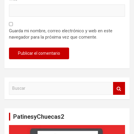
Guarda mi nombre, correo electrónico y web en este
navegador para la próxima vez que comente.
B
u
s
c
a
PatinesyChuecas2
r