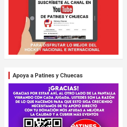
Apoya a Patines y Chuecas