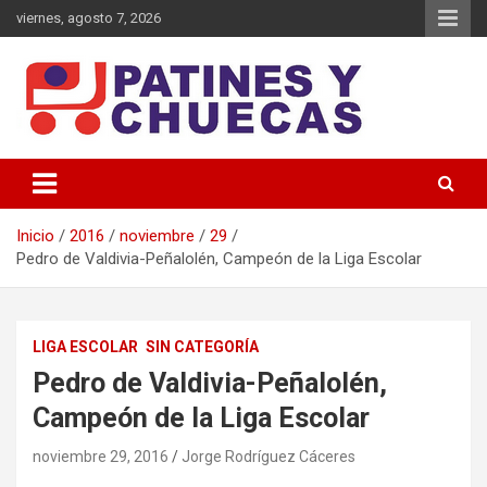
Saltar
viernes, agosto 7, 2026
al
contenido
Memoria y Actualidad del Hockey-Patín Nacional e Internacional
Patines y Chuecas
Inicio
2016
noviembre
29
Pedro de Valdivia-Peñalolén, Campeón de la Liga Escolar
LIGA ESCOLAR
SIN CATEGORÍA
Pedro de Valdivia-Peñalolén,
Campeón de la Liga Escolar
noviembre 29, 2016
Jorge Rodríguez Cáceres