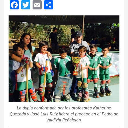
F
T
E
C
a
wi
m
o
ce
tt
ail
m
b
er
p
o
ar
o
tir
k
La dupla conformada por los profesores Katherine
Quezada y José Luis Ruiz lidera el proceso en el Pedro de
Valdivia-Peñalolén.