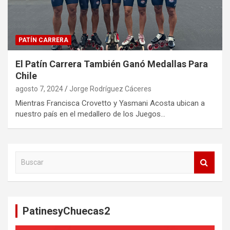
PATÍN CARRERA
El Patín Carrera También Ganó Medallas Para
Chile
agosto 7, 2024
Jorge Rodríguez Cáceres
Mientras Francisca Crovetto y Yasmani Acosta ubican a
nuestro país en el medallero de los Juegos…
B
u
s
c
a
PatinesyChuecas2
r