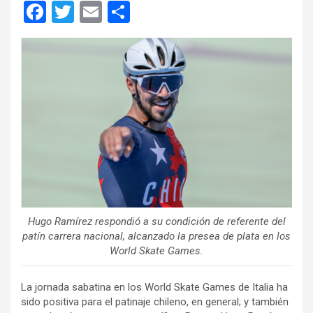
F
T
E
C
a
wi
m
o
ce
tt
ail
m
b
er
p
o
ar
o
tir
k
Hugo Ramírez respondió a su condición de referente del
patín carrera nacional, alcanzado la presea de plata en los
World Skate Games.
La jornada sabatina en los World Skate Games de Italia ha
sido positiva para el patinaje chileno, en general; y también