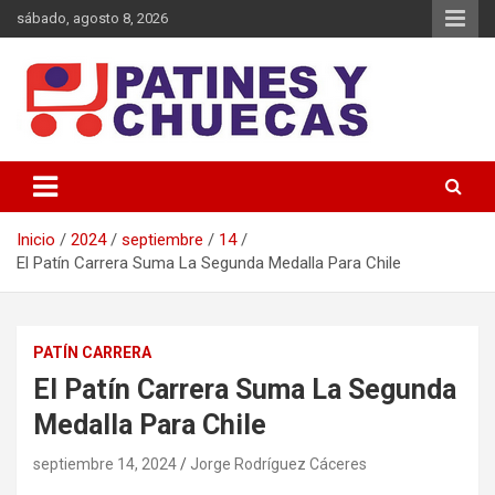
Saltar
sábado, agosto 8, 2026
al
contenido
Memoria y Actualidad del Hockey-Patín Nacional e Internacional
Patines y Chuecas
Inicio
2024
septiembre
14
El Patín Carrera Suma La Segunda Medalla Para Chile
PATÍN CARRERA
El Patín Carrera Suma La Segunda
Medalla Para Chile
septiembre 14, 2024
Jorge Rodríguez Cáceres