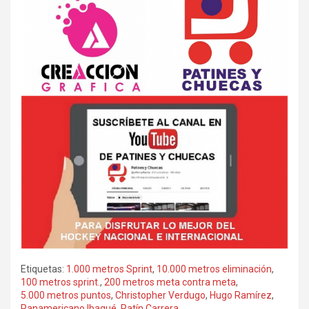
Etiquetas:
1.000 metros Sprint
,
10.000 metros eliminación
,
100 metros sprint.
,
200 metros meta contra meta
,
5.000 metros puntos
,
Christopher Verdugo
,
Hugo Ramírez
,
Panamericano Ibagué
,
Patín Carrera
,