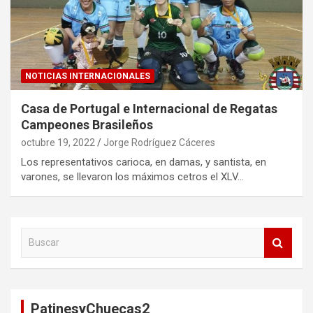
NOTICIAS INTERNACIONALES
Casa de Portugal e Internacional de Regatas
Campeones Brasileños
octubre 19, 2022
Jorge Rodríguez Cáceres
Los representativos carioca, en damas, y santista, en
varones, se llevaron los máximos cetros el XLV…
B
u
s
c
a
PatinesyChuecas2
r