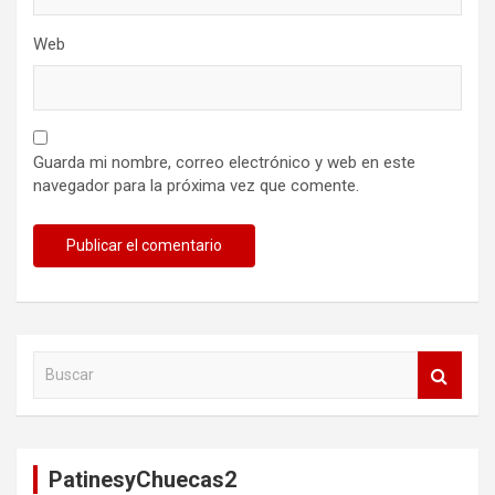
Web
Guarda mi nombre, correo electrónico y web en este
navegador para la próxima vez que comente.
B
u
s
c
a
PatinesyChuecas2
r