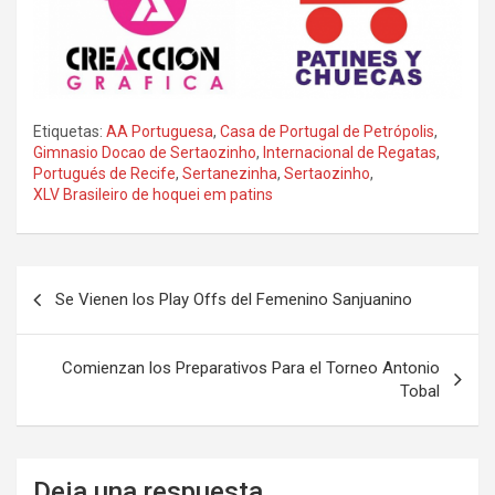
Etiquetas:
AA Portuguesa
,
Casa de Portugal de Petrópolis
,
Gimnasio Docao de Sertaozinho
,
Internacional de Regatas
,
Portugués de Recife
,
Sertanezinha
,
Sertaozinho
,
XLV Brasileiro de hoquei em patins
Navegación
Se Vienen los Play Offs del Femenino Sanjuanino
de
entradas
Comienzan los Preparativos Para el Torneo Antonio
Tobal
Deja una respuesta