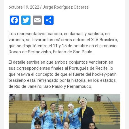
octubre 19, 2022
Jorge Rodríguez Cáceres
F
T
E
C
a
wi
m
o
Los representativos carioca, en damas, y santista, en
ce
tt
ail
m
varones, se llevaron los máximos cetros el XLV Brasileiro,
b
er
p
que se disputó entre el 11 y 15 de octubre en el gimnasio
Docao de Sertaozinho, Estado de Sao Paulo.
o
ar
El detalle estriba en que ambos conjuntos vencieron en
o
tir
sus correspondientes finales al Portugués de Recife, lo
k
que reaviva el concepto de que el fuerte del hockey-patín
brasileño está, refrendado por la historia, en los estados
de Río de Janeiro, Sao Paulo y Pernambuco.