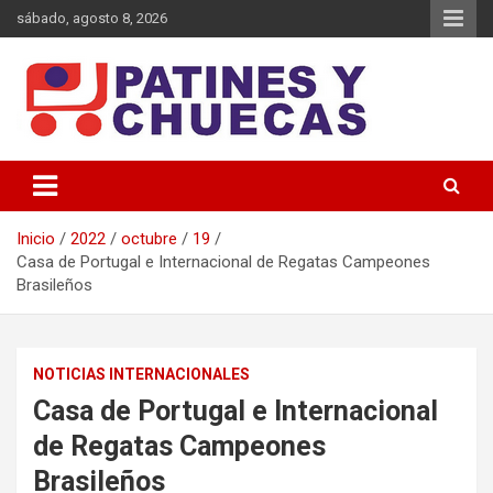
Saltar
sábado, agosto 8, 2026
al
contenido
Memoria y Actualidad del Hockey-Patín Nacional e Internacional
Patines y Chuecas
Inicio
2022
octubre
19
Casa de Portugal e Internacional de Regatas Campeones
Brasileños
NOTICIAS INTERNACIONALES
Casa de Portugal e Internacional
de Regatas Campeones
Brasileños