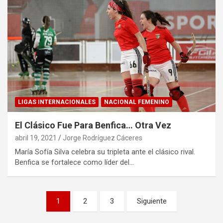
LIGAS INTERNACIONALES
NACIONAL FEMENINO
El Clásico Fue Para Benfica… Otra Vez
abril 19, 2021
Jorge Rodríguez Cáceres
María Sofía Silva celebra su tripleta ante el clásico rival.
Benfica se fortalece como líder del…
Paginación
1
2
3
Siguiente
de