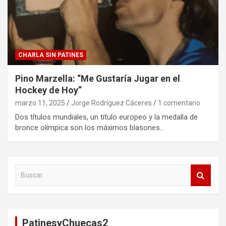
CHARLA SIN PATINES
Pino Marzella: “Me Gustaría Jugar en el
Hockey de Hoy”
marzo 11, 2025
Jorge Rodríguez Cáceres
1 comentario
Dos títulos mundiales, un título europeo y la medalla de
bronce olímpica son los máximos blasones…
B
u
s
c
a
PatinesyChuecas2
r