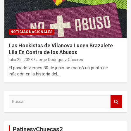
NOTICIAS NACIONALES
Las Hockistas de Vilanova Lucen Brazalete
Lila En Contra de los Abusos
julio 22, 2023
Jorge Rodríguez Cáceres
El pasado viernes 30 de junio se marcó un punto de
inflexión en la historia del…
B
u
s
c
a
PatinesyChuecas2
r