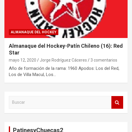
ALMANAQUE DEL HOCKEY
Almanaque del Hockey-Patín Chileno (16): Red
Star
mayo 12, 2020
Jorge Rodríguez Cáceres
3 comentarios
Año de formación de la rama: 1960 Apodos: Los del Red,
Los de Villa Macul, Los…
B
u
s
c
a
PatinesyChuecas2
r