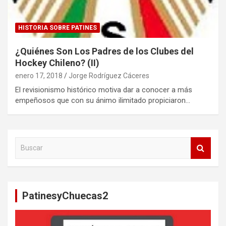
HISTORIA SOBRE PATINES
¿Quiénes Son Los Padres de los Clubes del
Hockey Chileno? (II)
enero 17, 2018
Jorge Rodríguez Cáceres
El revisionismo histórico motiva dar a conocer a más
empeñosos que con su ánimo ilimitado propiciaron…
B
u
s
c
a
PatinesyChuecas2
r