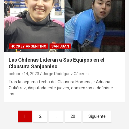
HOCKEY ARGENTINO
SAN JUAN
Las Chilenas Lideran a Sus Equipos en el
Clausura Sanjuanino
octubre 14, 2023
Jorge Rodríguez Cáceres
Tras la séptima fecha del Clausura Homenaje Adriana
Gutiérrez, disputada este jueves, comienzan a definirse
los…
Paginación
1
2
…
20
Siguiente
de