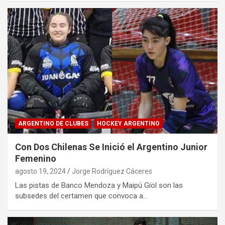
ARGENTINO DE CLUBES
HOCKEY ARGENTINO
Con Dos Chilenas Se Inició el Argentino Junior
Femenino
agosto 19, 2024
Jorge Rodríguez Cáceres
Las pistas de Banco Mendoza y Maipú Giol son las
subsedes del certamen que convoca a…