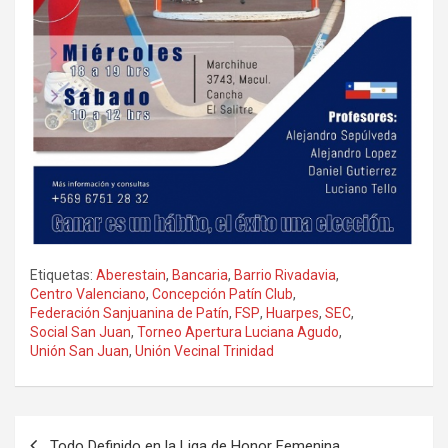
Etiquetas:
Aberestain
,
Bancaria
,
Barrio Rivadavia
,
Centro Valenciano
,
Concepción Patín Club
,
Federación Sanjuanina de Patín
,
FSP
,
Huarpes
,
SEC
,
Social San Juan
,
Torneo Apertura Luciana Agudo
,
Unión San Juan
,
Unión Vecinal Trinidad
Navegación
Todo Definido en la Liga de Honor Femenina