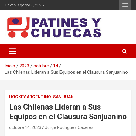
Saltar
jueves, agosto 6, 2026
al
contenido
Memoria y Actualidad del Hockey-Patín Nacional e Internacional
Patines y Chuecas
Inicio
2023
octubre
14
Las Chilenas Lideran a Sus Equipos en el Clausura Sanjuanino
HOCKEY ARGENTINO
SAN JUAN
Las Chilenas Lideran a Sus
Equipos en el Clausura Sanjuanino
octubre 14, 2023
Jorge Rodríguez Cáceres