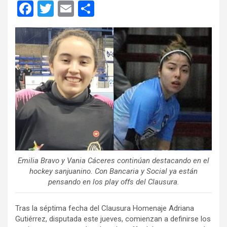
F
T
E
C
a
wi
m
o
ce
tt
ail
m
b
er
p
o
ar
o
tir
k
Emilia Bravo y Vania Cáceres continúan destacando en el
hockey sanjuanino. Con Bancaria y Social ya están
pensando en los play offs del Clausura.
Tras la séptima fecha del Clausura Homenaje Adriana
Gutiérrez, disputada este jueves, comienzan a definirse los