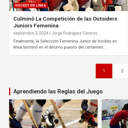
HOCKEY EN LÍNEA
Culminó La Competición de las Outsiders
Juniors Femenina
septiembre 2, 2024
Jorge Rodríguez Cáceres
Finalmente, la Selección Femenina Junior de hockey en
línea terminó en el décimo puesto del certamen…
Paginación
1
2
de
entradas
Aprendiendo las Reglas del Juego