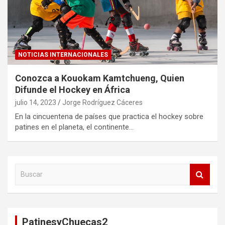
NOTICIAS INTERNACIONALES
Conozca a Kouokam Kamtchueng, Quien
Difunde el Hockey en África
julio 14, 2023
Jorge Rodríguez Cáceres
En la cincuentena de países que practica el hockey sobre
patines en el planeta, el continente…
B
u
s
c
a
PatinesyChuecas2
r