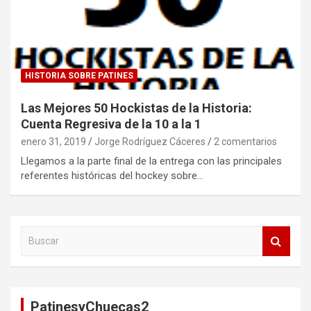
HISTORIA SOBRE PATINES
Las Mejores 50 Hockistas de la Historia:
Cuenta Regresiva de la 10 a la 1
enero 31, 2019
Jorge Rodríguez Cáceres
2 comentarios
Llegamos a la parte final de la entrega con las principales
referentes históricas del hockey sobre…
B
u
s
c
a
PatinesyChuecas2
r