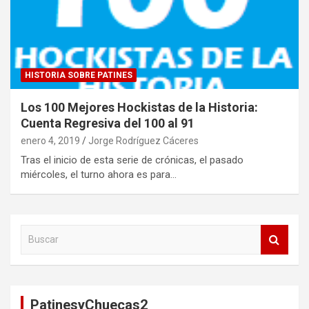
HISTORIA SOBRE PATINES
Los 100 Mejores Hockistas de la Historia:
Cuenta Regresiva del 100 al 91
enero 4, 2019
Jorge Rodríguez Cáceres
Tras el inicio de esta serie de crónicas, el pasado
miércoles, el turno ahora es para…
B
u
s
c
a
PatinesyChuecas2
r