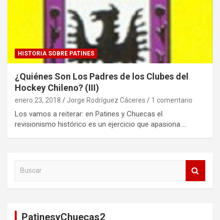
HISTORIA SOBRE PATINES
¿Quiénes Son Los Padres de los Clubes del
Hockey Chileno? (III)
enero 23, 2018
Jorge Rodríguez Cáceres
1 comentario
Los vamos a reiterar: en Patines y Chuecas el
revisionismo histórico es un ejercicio que apasiona.…
B
u
s
c
a
PatinesyChuecas2
r