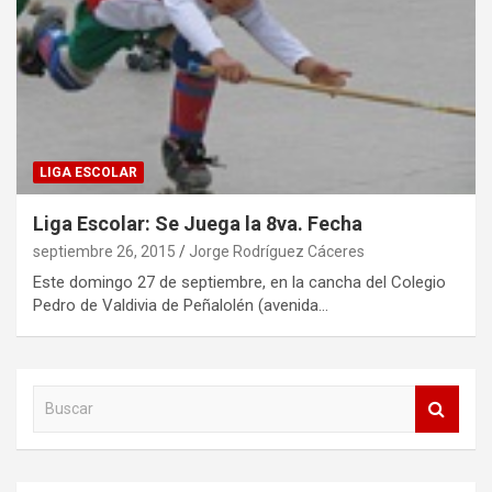
LIGA ESCOLAR
Liga Escolar: Se Juega la 8va. Fecha
septiembre 26, 2015
Jorge Rodríguez Cáceres
Este domingo 27 de septiembre, en la cancha del Colegio
Pedro de Valdivia de Peñalolén (avenida…
B
u
s
c
a