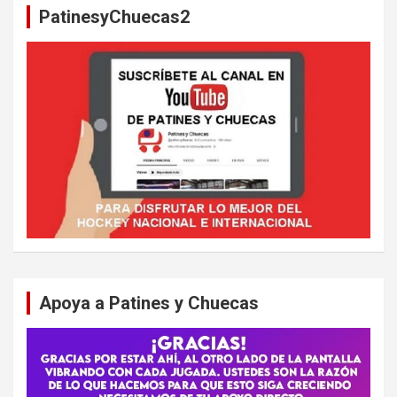
PatinesyChuecas2
r
Apoya a Patines y Chuecas