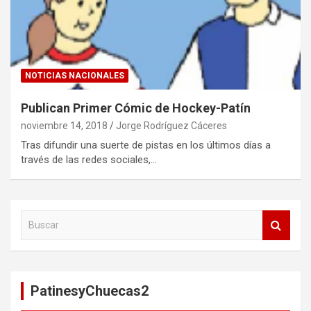
NOTICIAS NACIONALES
Publican Primer Cómic de Hockey-Patín
noviembre 14, 2018
Jorge Rodríguez Cáceres
Tras difundir una suerte de pistas en los últimos días a
través de las redes sociales,…
B
u
s
c
a
PatinesyChuecas2
r