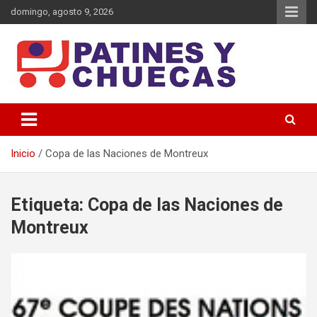
Saltar
domingo, agosto 9, 2026
al
contenido
Memoria y Actualidad del Hockey-Patín Nacional e Internacional
Patines y Chuecas
Inicio
Copa de las Naciones de Montreux
Etiqueta:
Copa de las Naciones de
Montreux