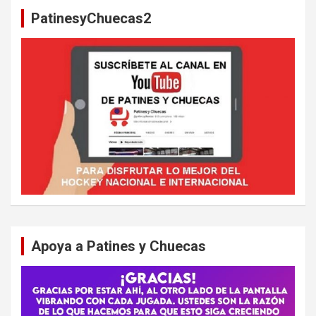
a
PatinesyChuecas2
r
Apoya a Patines y Chuecas