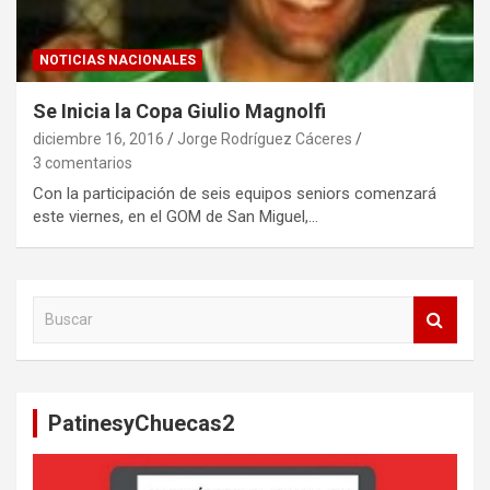
NOTICIAS NACIONALES
Se Inicia la Copa Giulio Magnolfi
diciembre 16, 2016
Jorge Rodríguez Cáceres
3 comentarios
Con la participación de seis equipos seniors comenzará
este viernes, en el GOM de San Miguel,…
B
u
s
c
a
PatinesyChuecas2
r