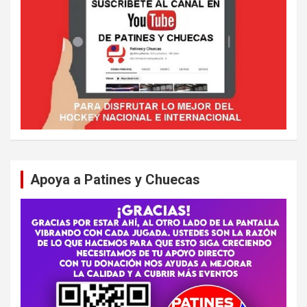
Apoya a Patines y Chuecas