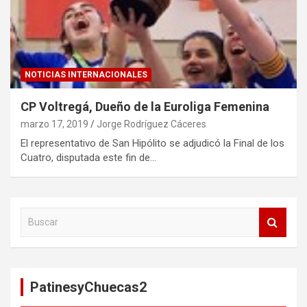
NOTICIAS INTERNACIONALES
CP Voltregá, Dueño de la Euroliga Femenina
marzo 17, 2019
Jorge Rodríguez Cáceres
El representativo de San Hipólito se adjudicó la Final de los
Cuatro, disputada este fin de…
B
u
s
c
a
PatinesyChuecas2
r