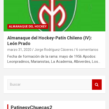
ALMANAQUE DEL HOCKEY
Almanaque del Hockey-Patín Chileno (IV):
León Prado
marzo 31, 2020
Jorge Rodríguez Cáceres
6 comentarios
Fecha de formación de la rama: mayo de 1956 Apodos:
Leonpradinos, Marianistas, La Academia, Albiverdes, Los…
B
u
s
c
a
PatinesyChuecas2
r