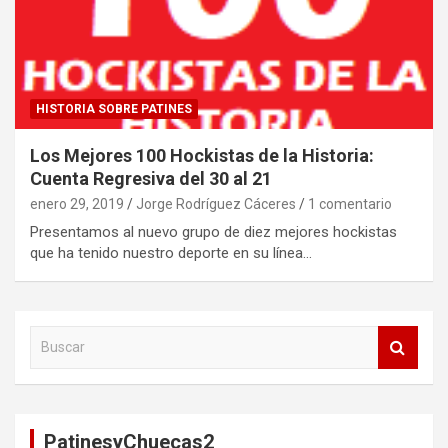
HISTORIA SOBRE PATINES
Los Mejores 100 Hockistas de la Historia:
Cuenta Regresiva del 30 al 21
enero 29, 2019
Jorge Rodríguez Cáceres
1 comentario
Presentamos al nuevo grupo de diez mejores hockistas
que ha tenido nuestro deporte en su línea…
B
u
s
c
a
PatinesyChuecas2
r