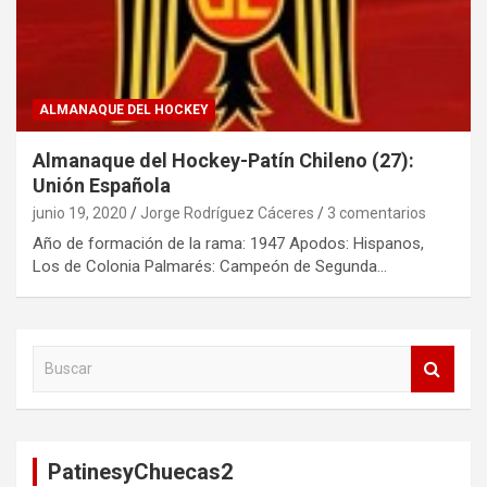
ALMANAQUE DEL HOCKEY
Almanaque del Hockey-Patín Chileno (27):
Unión Española
junio 19, 2020
Jorge Rodríguez Cáceres
3 comentarios
Año de formación de la rama: 1947 Apodos: Hispanos,
Los de Colonia Palmarés: Campeón de Segunda…
B
u
s
c
a
PatinesyChuecas2
r