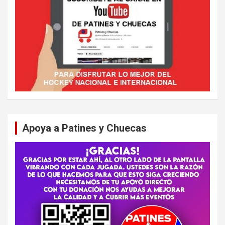
Apoya a Patines y Chuecas