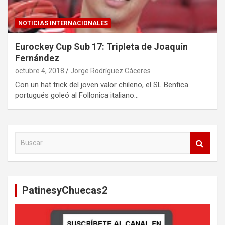
NOTICIAS INTERNACIONALES
Eurockey Cup Sub 17: Tripleta de Joaquín
Fernández
octubre 4, 2018
Jorge Rodríguez Cáceres
Con un hat trick del joven valor chileno, el SL Benfica
portugués goleó al Follonica italiano…
B
u
s
c
a
PatinesyChuecas2
r